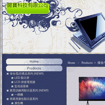
Home
Home
﹥
Products
>
保全/
Products
保全/監控產品系列 (NEW!!)
LED 顯示屏
LCD 拼接電視牆
監視器螢幕
教育訓練用顯示器系列 (NEW!!)
一體機
商業用廣告顯示器系列
廣告機