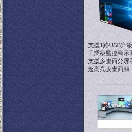
支援1路USB升
工業級監控顯示
支援多畫面分屏
超高亮度畫面顯