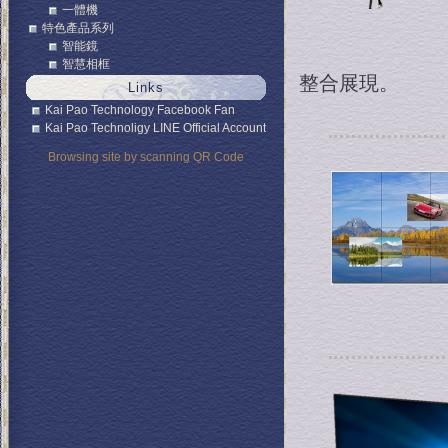
一體機
特色產品系列
智能鏡
智慧相框
整合展現。
Links
Kai Pao Technology Facebook Fan
Kai Pao Technoligy LINE Official Account
Page
Browsing site by scanning QR Code