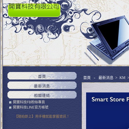
首頁
首頁
﹥
最新消息
>
KM
最新消息
相關連結
開寶科技FB粉絲專頁
開寶科技LINE官方帳號
【隨拍即上】用手機就能掌握資訊！