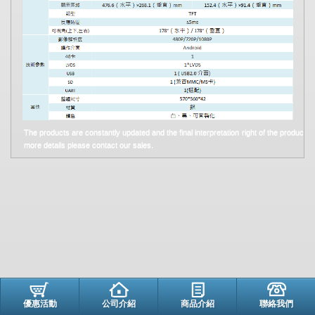
The products are constantly updated and the final interpretation right of the product 
more details please contact our sales.
優惠活動
公司介紹
商品介紹
聯絡我們